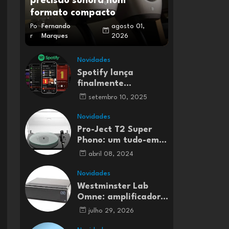
precisão sonora num
formato compacto
Po
Fernando
agosto 01,
r
Marques
2026
Novidades
Spotify lança
finalmente
streaming de música
setembro 10, 2025
Lossless em Portugal
e em mais 50 países
Novidades
Pro-Ject T2 Super
Phono: um tudo-em-
um para entusiastas
abril 08, 2024
do vinil
Novidades
Westminster Lab
Omne: amplificador
integrado Classe A
julho 29, 2026