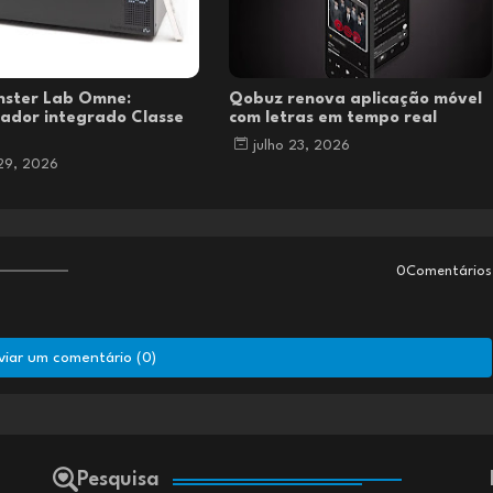
nster Lab Omne:
Qobuz renova aplicação móvel
cador integrado Classe
com letras em tempo real
julho 23, 2026
 29, 2026
0Comentários
viar um comentário (0)
Pesquisa