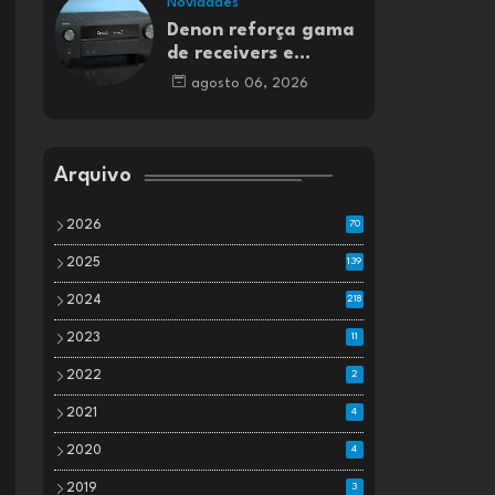
Novidades
Denon reforça gama
de receivers e
amplificadores AV
agosto 06, 2026
Arquivo
2026
70
2025
139
2024
218
2023
11
2022
2
2021
4
2020
4
2019
3