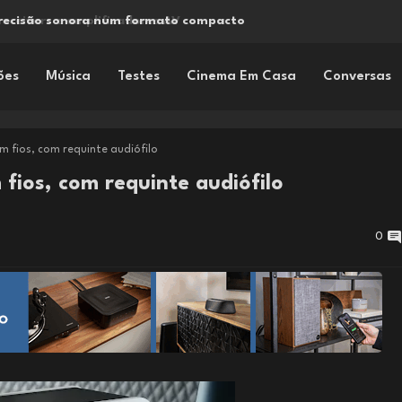
precisão sonora num formato compacto
ões
Música
Testes
Cinema Em Casa
Conversas
m fios, com requinte audiófilo
fios, com requinte audiófilo
0