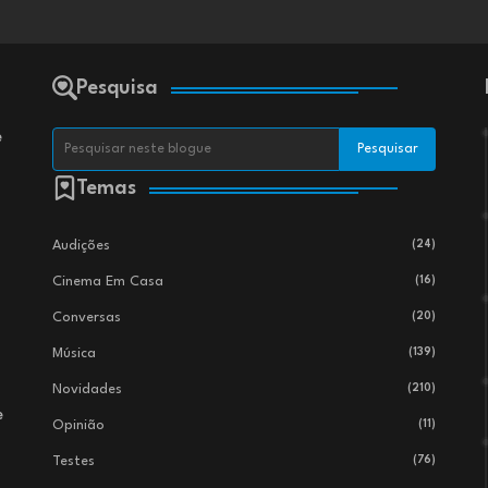
Pesquisa
e
Temas
Audições
(24)
Cinema Em Casa
(16)
Conversas
(20)
Música
(139)
Novidades
(210)
e
Opinião
(11)
Testes
(76)