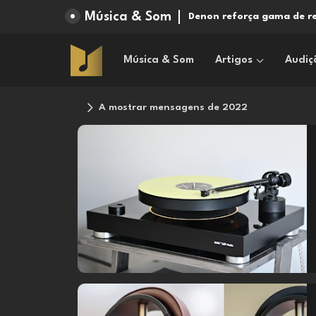
Música & Som
Denon reforça gama de re
Vivid Audio Kaya S12: a
Música & Som
Artigos
Audiç
A mostrar mensagens de 2022