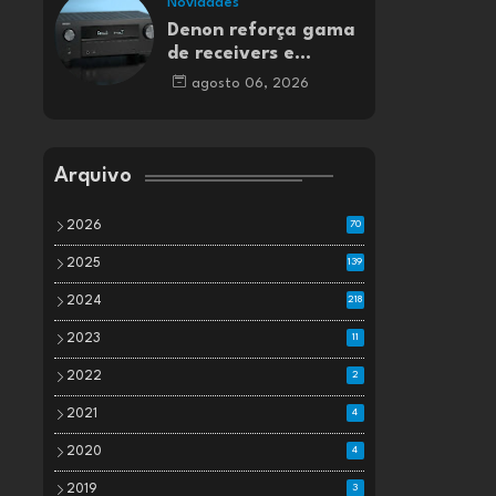
Novidades
Denon reforça gama
de receivers e
amplificadores AV
agosto 06, 2026
Arquivo
2026
70
2025
139
2024
218
2023
11
2022
2
2021
4
2020
4
2019
3