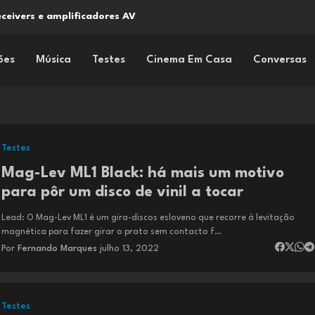
ceivers e amplificadores AV
 precisão sonora num formato compacto
ões
Música
Testes
Cinema Em Casa
Conversas
Testes
Mag-Lev ML1 Black: há mais um motivo
para pôr um disco de vinil a tocar
Lead: O Mag-Lev ML1 é um gira-discos esloveno que recorre à levitação
magnética para fazer girar o prato sem contacto f…
Por
Fernando Marques
julho 13, 2022
Testes