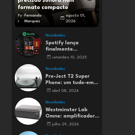
precisão sonora num
formato compacto
Po
Fernando
agosto 01,
r
Marques
2026
Novidades
Spotify lança
finalmente
streaming de música
setembro 10, 2025
Lossless em Portugal
e em mais 50 países
Novidades
Pro-Ject T2 Super
Phono: um tudo-em-
um para entusiastas
abril 08, 2024
do vinil
Novidades
Westminster Lab
Omne: amplificador
integrado Classe A
julho 29, 2026