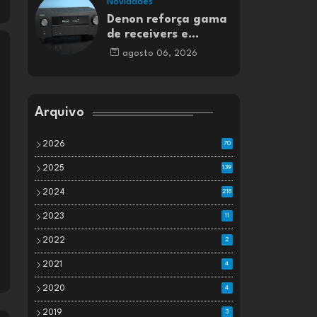
Novidades
Denon reforça gama
de receivers e
amplificadores AV
agosto 06, 2026
Arquivo
2026
70
2025
139
2024
218
2023
11
2022
2
2021
4
2020
4
2019
3