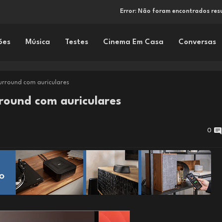
Error:
Não foram encontrados res
ões
Música
Testes
Cinema Em Casa
Conversas
rround com auriculares
round com auriculares
0