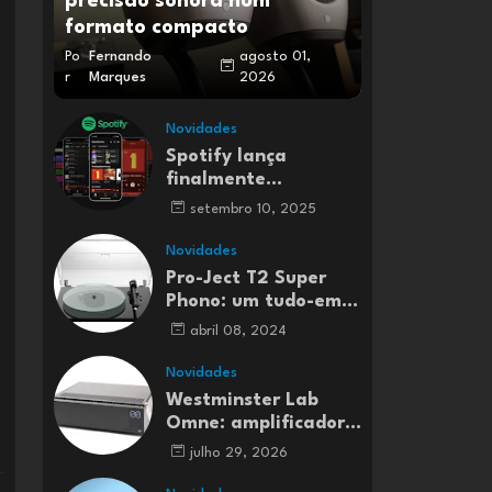
precisão sonora num
formato compacto
Po
Fernando
agosto 01,
r
Marques
2026
Novidades
Spotify lança
finalmente
streaming de música
setembro 10, 2025
Lossless em Portugal
e em mais 50 países
Novidades
Pro-Ject T2 Super
Phono: um tudo-em-
um para entusiastas
abril 08, 2024
do vinil
Novidades
Westminster Lab
Omne: amplificador
integrado Classe A
julho 29, 2026