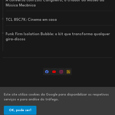
À conversa com Luís Cangueiro, o criador do Museu da
Música Mecânica
TCL 85C7K: Cinema em casa
Funk Firm Isolation Bubble: o kit que transforma qualquer
gira-discos
Home
Os nossos canais
Sobre nós
Este site utiliza cookies da Google para disponibilizar os respetivos
serviços e para análise do tráfego.
Ficha técnica
Contacte-nos
Política de privacidade
OK, pode ser!
© Música & Som, Todos os direitos reservados