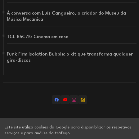
À conversa com Luís Cangueiro, o criador do Museu da
Música Mecânica
TCL 85C7K: Cinema em casa
Funk Firm Isolation Bubble: o kit que transforma qualquer
gira-discos
Home
Os nossos canais
Sobre nós
Este site utiliza cookies da Google para disponibilizar os respetivos
serviços e para análise do tráfego.
Ficha técnica
Contacte-nos
Política de privacidade