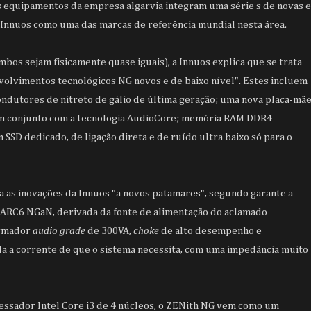
os equipamentos da empresa algarvia integram uma série s de novas e
 Innuos como uma das marcas de referência mundial nesta área.
os sejam fisicamente quase iguais), a Innuos explica que se trata
volvimentos tecnológicos NG novos e de baixo nível". Estes incluem
utores de nitreto de gálio de última geração; uma nova placa-mã
m conjunto com a tecnologia AudioCore; memória RAM DDR4
m SSD dedicado, de ligação direta e de ruído ultra baixo só para o
 as inovações da Innuos "a novos patamares", segundo garante a
o ARC6 NGaN, derivada da fonte de alimentação do aclamado
ormador
audio grade
de 300VA,
choke
de alto desempenho e
 a corrente de que o sistema necessita, com uma impedância muito
essador Intel Core i3 de 4 núcleos, o ZENith NG vem como um