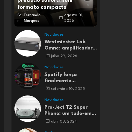
precisão sonora num
formato compacto
Po
Fernando
agosto 01,
r
Marques
2026
Novidades
Westminster Lab
e
Omne: amplificador
integrado Classe A
julho 29, 2026
Novidades
Spotify lança
finalmente
streaming de música
setembro 10, 2025
Lossless em Portugal
e em mais 50 países
Novidades
Pro-Ject T2 Super
Phono: um tudo-em-
um para entusiastas
abril 08, 2024
do vinil