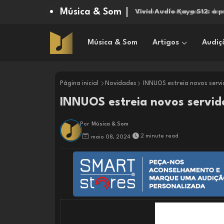
Música & Som
Vivid Audio Kaya S12: a 
Música & Som
Artigos
Audiç
Página inicial
Novidades
INNUOS estreia novos servi
INNUOS estreia novos servid
Por
Música & Som
2 minute read
maio 08, 2024