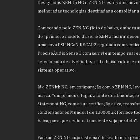
Designados
ZENith NG
e
ZEN NG
, estes dois nov
melhoradas tecnologias destinadas a consolidar a
Começando pelo ZEN NG (foto de baixo, embora amb
do "primeiro modelo da série ZEN a incluir desen
uma nova PSU NGaN RECAP2 regulada com semicond
PreciseAudio Sense 3 com
kernel
em tempo real e
selecionada de nível industrial e baixo ruído; e u
sistema operativo.
Já o ZENith NG, em comparação com o ZEN NG, leva
marca: "em primeiro lugar, a fonte de alimentaçã
Statement NG, com a sua retificação ativa, transf
condensadores Mundorf de 130000uF, fornece toda
baixa, para que nenhum transiente seja perdido".
Face ao ZEN NG, cujo sistema é baseado num proc