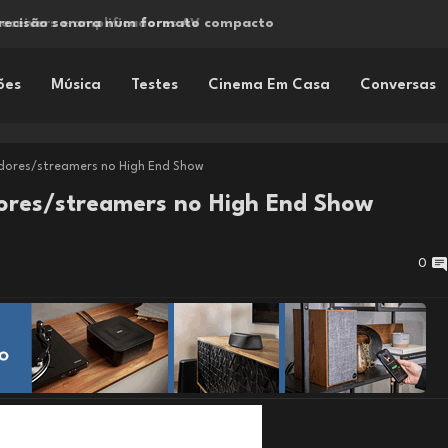
precisão sonora num formato compacto
ões
Música
Testes
Cinema Em Casa
Conversas
dores/streamers no High End Show
ores/streamers no High End Show
0