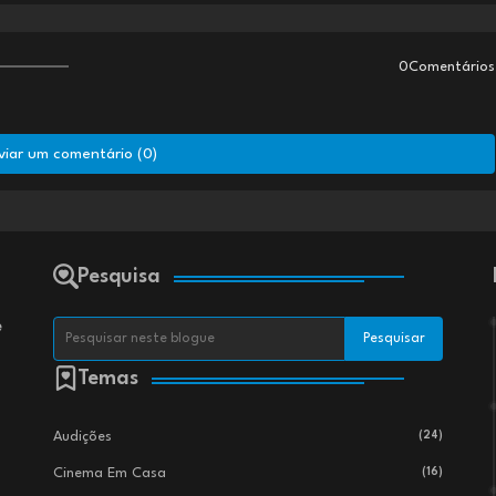
0Comentários
viar um comentário (0)
Pesquisa
e
Temas
Audições
(24)
Cinema Em Casa
(16)