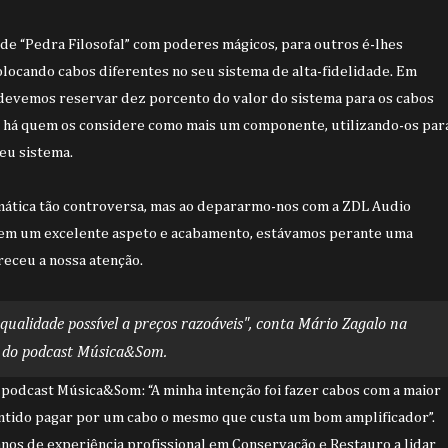
e “Pedra Filosofal” com poderes mágicos, para outros é-lhes
olocando cabos diferentes no seu sistema de alta-fidelidade. Em
e devemos reservar dez porcento do valor do sistema para os cabos
o há quem os considere como mais um componente, utilizando-os par
seu sistema.
ática tão controversa, mas ao depararmo-nos com a ZDL Audio
em um excelente aspeto e acabamento, estávamos perante uma
eceu a nossa atenção.
qualidade possível a preços razoáveis", conta Mário Zagalo na
 do podcast Música&Som.
 podcast Música&Som: “A minha intenção foi fazer cabos com a maior
entido pagar por um cabo o mesmo que custa um bom amplificador”.
nos de experiência profissional em Conservação e Restauro a lidar