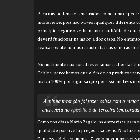
Para uns podem ser encarados como uma espécie d
indiferente, pois não ouvem qualquer diferença c
princípio, seguir o velho mantra audiófilo de qu
deverá funcionar na maioria dos casos. No entant
realçar ou atenuar as características sonoras do 
Normalmente não nos atreveríamos a abordar tem
Cables, percebemos que além de os produtos ter
marca 100% portuguesa que por esse motivo, mer
“A minha intenção foi fazer cabos com a maior 
entrevista no
episódio 5
da terceira temporada
Como nos disse Mário Zagalo, na entrevista para o
qualidade possível a preços razoáveis. Não faz s
Com essa ideia em mente, Zagalo pegou nos seus a