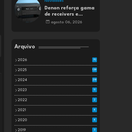
Novidades
Denon reforça gama
de receivers e
amplificadores AV
agosto 06, 2026
Arquivo
2026
70
2025
139
2024
218
2023
11
2022
2
2021
4
2020
4
2019
3