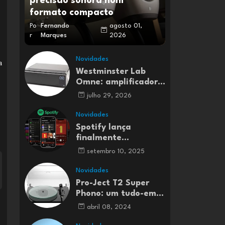
precisão sonora num
formato compacto
Po
Fernando
agosto 01,
r
Marques
2026
Novidades
a
Westminster Lab
Omne: amplificador
integrado Classe A
julho 29, 2026
Novidades
Spotify lança
finalmente
streaming de música
setembro 10, 2025
Lossless em Portugal
e em mais 50 países
Novidades
Pro-Ject T2 Super
Phono: um tudo-em-
um para entusiastas
abril 08, 2024
do vinil