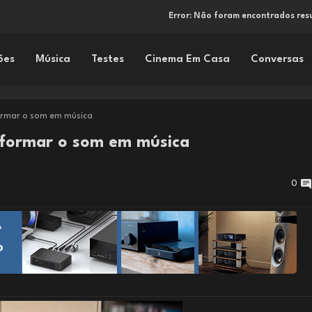
Error:
Não foram encontrados res
ões
Música
Testes
Cinema Em Casa
Conversas
ormar o som em música
sformar o som em música
0