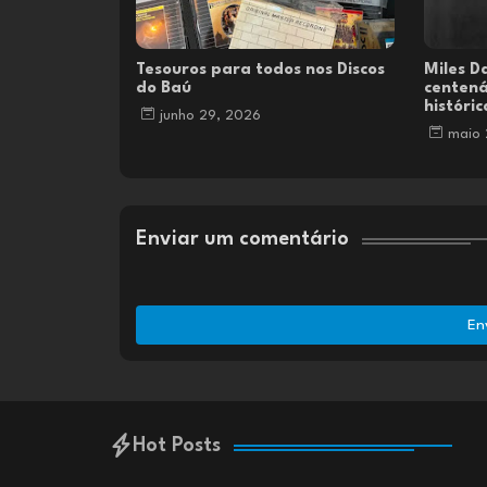
Tesouros para todos nos Discos
Miles D
do Baú
centená
históri
junho 29, 2026
maio 
Enviar um comentário
En
Hot Posts