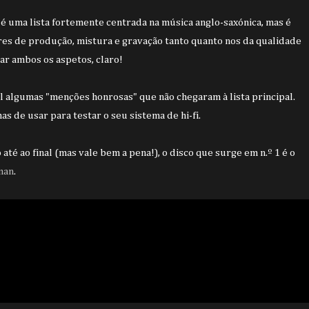
é uma lista fortemente centrada na música anglo-saxónica, mas é
ores de produção, mistura e gravação tanto quanto nos da qualidade
r ambos os aspetos, claro!
l algumas "menções honrosas" que não chegaram à lista principal.
s de usar para testar o seu sistema de hi-fi.
até ao final (mas vale bem a pena!), o disco que surge em n.º 1 é o
man
.