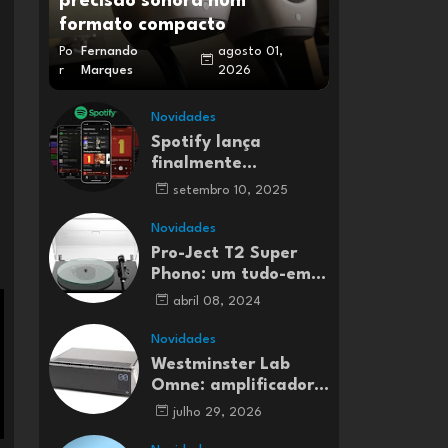
precisão sonora num
formato compacto
Po
Fernando
agosto 01,
r
Marques
2026
Novidades
Spotify lança
finalmente
streaming de música
setembro 10, 2025
Lossless em Portugal
e em mais 50 países
Novidades
Pro-Ject T2 Super
Phono: um tudo-em-
um para entusiastas
abril 08, 2024
do vinil
Novidades
Westminster Lab
Omne: amplificador
integrado Classe A
julho 29, 2026