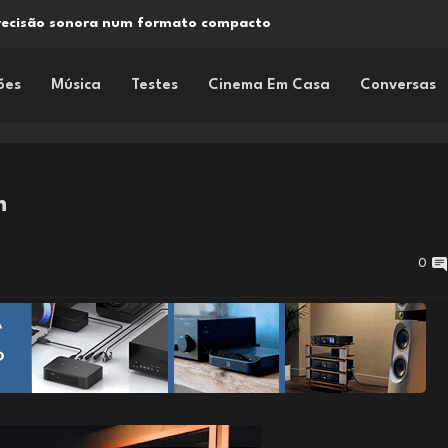
precisão sonora num formato compacto
ões
Música
Testes
Cinema Em Casa
Conversas
m
0