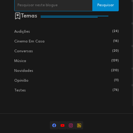
Temas
Audições
(24)
Cinema Em Casa
(16)
Conversas
(20)
Música
(139)
Novidades
(210)
Opinião
(11)
Testes
(76)