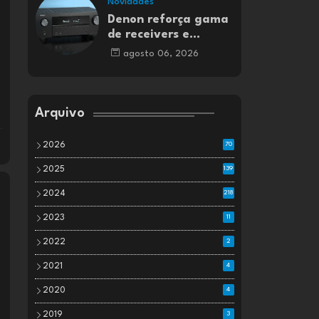
Novidades
Denon reforça gama
de receivers e
amplificadores AV
agosto 06, 2026
Arquivo
2026
70
2025
139
2024
218
2023
11
2022
2
2021
4
2020
4
2019
3