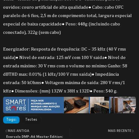
ouvidos: couro artificial de alta qualidade● Cabo: cabo OFC
paralelo de 6 fios, 2,5 m de comprimento total, largura especial
especial de baixa capacidade● Peso: 448g (incluindo cabo
conectado), 322g (sem cabo)
Energizador: Resposta de frequência: DC – 35 kHz (40 V rms
saída)● Nível de entrada: 125 mV com 100 V saída● Nível de
entrada máximo: 30 V rms com o volume no mínimo Ganho: 58
dBTHD max: 0.01% (1 kHz/100 V rms saída)● Impedância
entrada: 50 kOhms● Voltagem máxima de saída: 280 V rms/1
kHz● Dimensões: (mm) 132W x 38H x 132D● Peso: 540 g.
Tags:
Testes
MAIS ANTIGA
MAIS RECENTE
Eversolo DMP-A6 Master Edition: