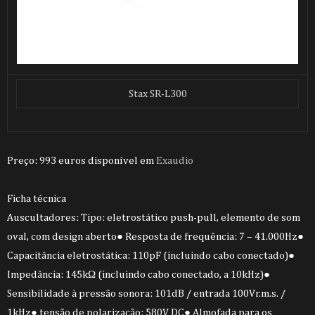
Stax SR-L300
Preço: 993 euros disponível em
Exaudio
Ficha técnica
Auscultadores: Tipo: eletrostático push-pull, elemento de som
oval, com design aberto● Resposta de frequência: 7 – 41.000Hz●
Capacitância eletrostática: 110pF (incluindo cabo conectado)●
Impedância: 145kΩ (incluindo cabo conectado, a 10kHz)●
Sensibilidade à pressão sonora: 101dB / entrada 100Vr.m.s. /
1kHz● tensão de polarização: 580V DC● Almofada para os